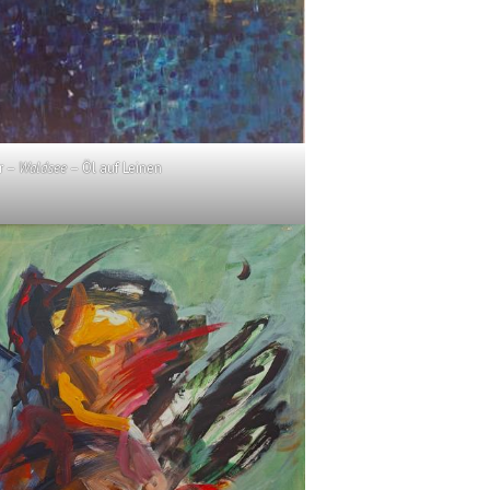
r –
Waldsee
– Öl auf Leinen