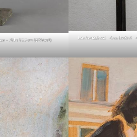
Lois Anvidalfarei –
Crux Cordis II
– 
ze – Höhe 85,5 cm (©Watzek)