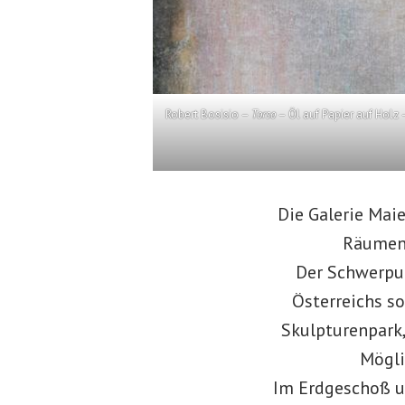
Robert Bosisio –
Torso
– Öl auf Papier auf Holz
Die Galerie Maie
Räumen 
Der Schwerpun
Österreichs so
Skulpturenpark,
Mögli
Im Erdgeschoß u