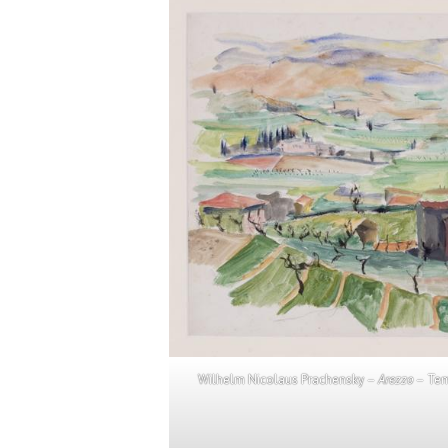
Wilhelm Nicolaus Prachensky –
Arezzo
– Tem