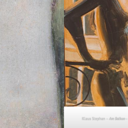
Klaus Stephan –
Am Balkon
–