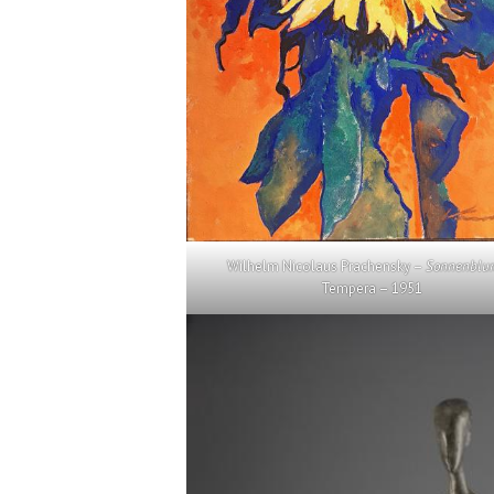
Wilhelm Nicolaus Prachensky –
Sonnenblu
Tempera – 1951