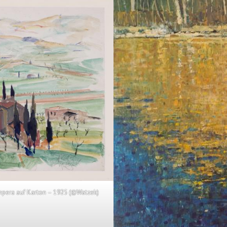
pera auf Karton – 1925 (©Watzek)