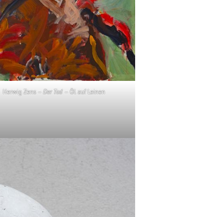
Herwig Zens –
Der Tod
– Öl auf Leinen