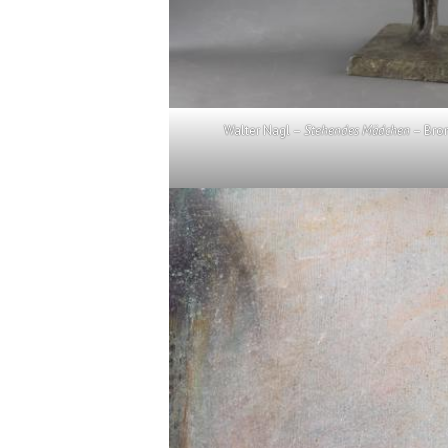
Walter Nagl –
Stehendes Mädchen
– Bron