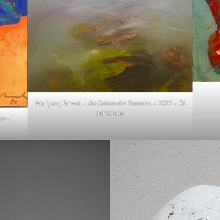
Wolfgang Sinwel –
Die Farben des Sommers
– 2022 – Öl
auf Leinen
me
-