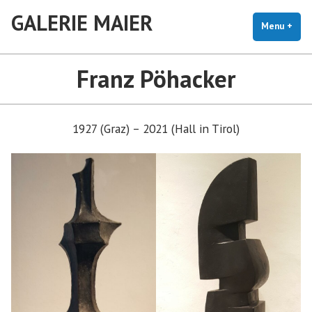
Skip
GALERIE MAIER
to
Menu
+
exp
coll
content
Franz Pöhacker
1927 (Graz) – 2021 (Hall in Tirol)