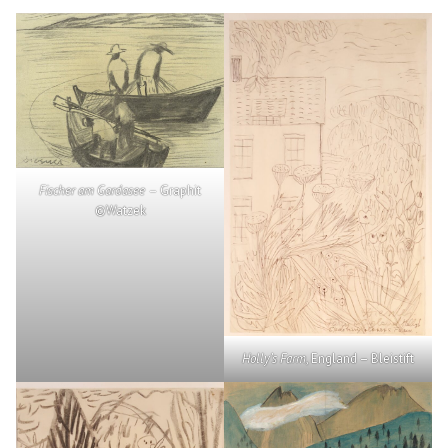
Fischer am Gardasee
– Graphit
©Watzek
Holly’s Farm
, England – Bleistift