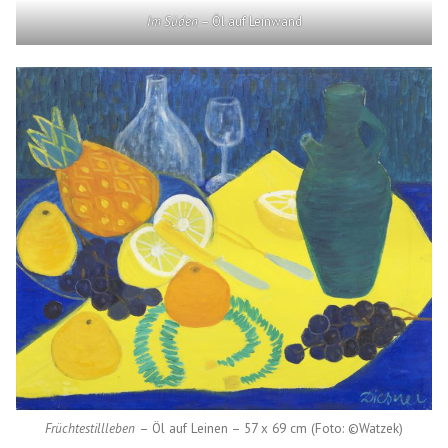
Im Süden
– Öl auf Leinwand
Früchtestillleben
– Öl auf Leinen – 57 x 69 cm (Foto: ©Watzek)