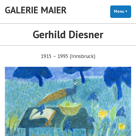
Skip
GALERIE MAIER
to
Menu
+
exp
coll
content
Gerhild Diesner
1915 – 1995 (Innsbruck)