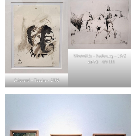
Windmühle
– Radierung – 1972
– 63/70 – WV 111
Schauend
– Tusche – 2006