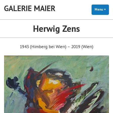
Skip
GALERIE MAIER
to
Menu
+
exp
coll
content
Herwig Zens
1943 (Himberg bei Wien) – 2019 (Wien)