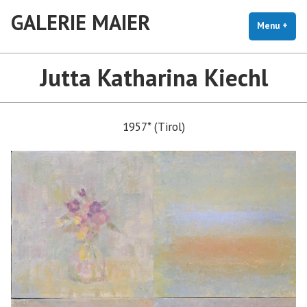
Skip
GALERIE MAIER
to
Menu
+
exp
coll
content
Jutta Katharina Kiechl
1957* (Tirol)