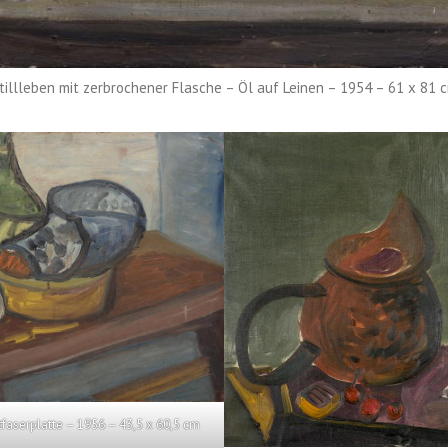
tillleben mit zerbrochener Flasche – Öl auf Leinen – 1954 – 61 x 81 
rtfaserplatte – 1956 – 43,5 x 60,5 cm