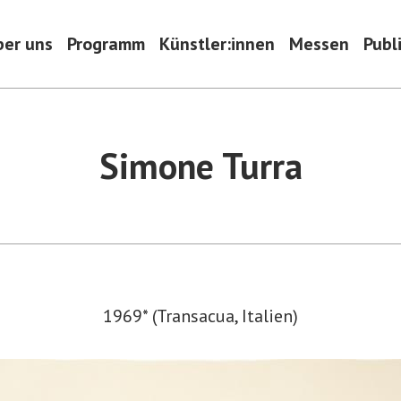
ber uns
Programm
Künstler:innen
Messen
Publ
Simone Turra
1969* (Transacua, Italien)