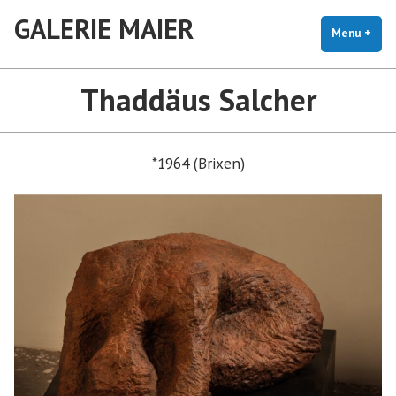
Skip
GALERIE MAIER
to
Menu
+
exp
coll
content
Thaddäus Salcher
*1964 (Brixen)