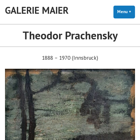
Skip
GALERIE MAIER
to
Menu
+
exp
coll
content
Theodor Prachensky
1888 – 1970 (Innsbruck)