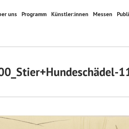
ber uns
Programm
Künstler:innen
Messen
Publ
00_Stier+Hundeschädel-1