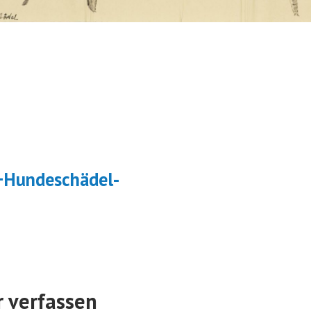
navigation
+Hundeschädel-
 verfassen