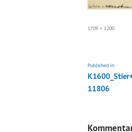
Full
1709 × 1200
size
Beitrags
Published in
K1600_Stier
11806
Kommentar